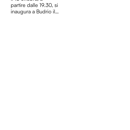
partire dalle 19.30, si
inaugura a Budrio il
club LE TORRI, con
la "Maple Death
Night" realizzata in
collaborazione con
ATER Fondazione.