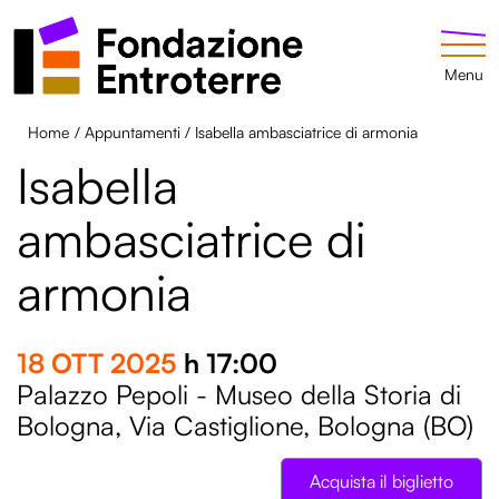
Menu
Home
/
Appuntamenti
/
Isabella ambasciatrice di armonia
Isabella
ambasciatrice di
armonia
Raccontaci
la
tua
sostenibilità
18 OTT 2025
h 17:00
Palazzo Pepoli - Museo della Storia di
Bologna, Via Castiglione, Bologna (BO)
Conoscere la tua opinione sulla “sostenibilità“ per noi
è molto importante: le tue risposte avranno un
Acquista il biglietto
impatto reale per un mondo più attento e