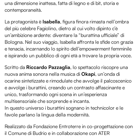
una dimensione inattesa, fatta di legno e di bit, storia e
contemporaneità.
La protagonista è
Isabella
, figura finora rimasta nell’ombra
del più celebre Fagiolino, dietro al cui volto dipinto c’è
un’ambizione ardente: diventare la “burattina ufficiale” di
Bologna. Nel suo viaggio, Isabella affronta le sfide con grazia
e tenacia, incarnando lo spirito dell’empowerment femminile
e ispirando un pubblico di ogni età a trovare la propria voce.
Scritto da
Riccardo Pazzaglia
, lo spettacolo riscopre una
nuova anima sonora nella musica di
Okapi
, un’onda di
ocarine sintetizzate e rimodulate che avvolge il palcoscenico
e avvolge i burattini, creando un contrasto affascinante e
unico, trasformando ogni scena in un’esperienza
multisensoriale che sorprende e incanta.
In questo universo i burattini sognano in technicolor e le
favole parlano la lingua della modernità.
Realizzato da Fondazione Entroterre in co-progettazione con
il Comune di Budrio e in collaborazione con ATER