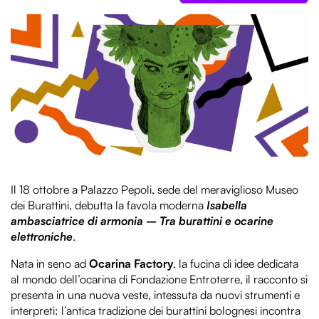
consapevole! Concedici un minuto del tuo tempo per
compilare il breve questionario che troverai cliccando
qui sotto.
Compila il questionario
Il 18 ottobre a Palazzo Pepoli, sede del meraviglioso Museo
dei Burattini, debutta la favola moderna
Isabella
ambasciatrice di armonia
– Tra burattini e ocarine
elettroniche
.
Nata in seno ad
Ocarina Factory
, la fucina di idee dedicata
al mondo dell’ocarina di Fondazione Entroterre, il racconto si
presenta in una nuova veste, intessuta da nuovi strumenti e
interpreti: l’antica tradizione dei burattini bolognesi incontra