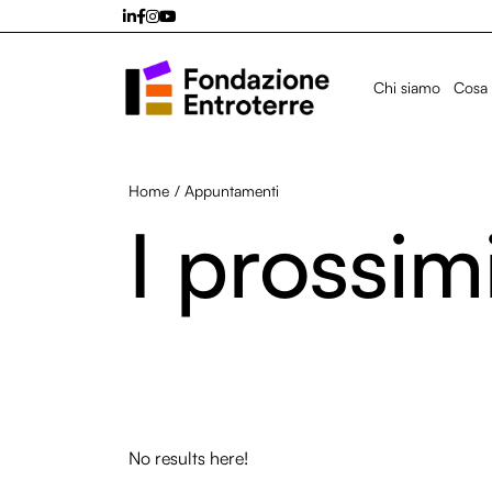
Chi siamo
Cosa 
Home
/
Appuntamenti
I prossi
No results here!