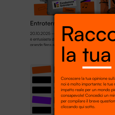
Entroterre @Womex25
Sei Gr
Racco
e a G
20.10.2025 – Fondazione Entroterre
è entusiasta di partecipare alla più
17.09.202
la
tua
grande fiera annuale dedicata alla
del format
musica globale, tradizionale e folk: il
Gradi”, id
WOMEX25, quest’anno a Tampere,
Entroterre 
Finlandia
“cult” di 
Damiani r
Conoscere la tua opinione sulla
noi è molto importante: le tue
impatto reale per un mondo pi
consapevole! Concedici un mi
per compilare il breve question
cliccando qui sotto.