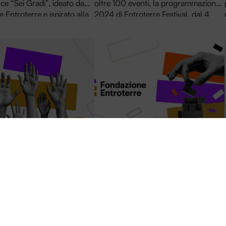
e “Sei Gradi”, ideato da
oltre 100 eventi, la programmazione
 Entroterre e ispirato alla
2024 di Entroterre Festival, dal 4
ne “cult” di Radio3 Rai
luglio al 31 agosto, si estende
a Luca Damiani si accinge
dall’Emilia-Romagna, alla Toscana e
re le città di Roma e di
al Lazio.
rre Festival: call
Presentata l’attività
lontari
istituzionale 2024
– Fondazione Entroterre
28.02.24 – A due anni dalla sua
ua prima call dedicata al
fondazione e dell’istituzione della sua
o volontari ai fini
prima sede a Bologna, in via Majani, a
izzazione della prima
cui si sono aggiunte le sedi di Roma,