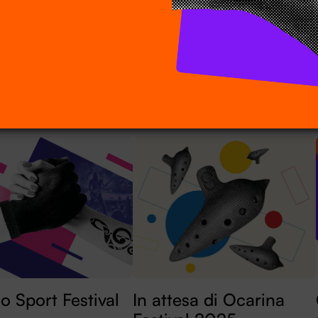
la decima
Anteprima Festival, con
ne di Entroterre
l’Harvestehuder
l
Sinfonieorchester
 GlI spettacoli
21.05.2025 – Un importante
terre Festival 2025 sono
concerto di beneficenza a favore
revendita con cadenza
della Croce Rossa – Comitato di
. Scopriteli tutti sul sito di
Bologna
Festival, e acquistateli
nviene.
lo Sport Festival
In attesa di Ocarina