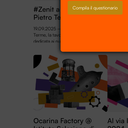
Compila il questionario
#Zenit a Castel San
Parte 
Pietro Terme
edizio
Festiva
19.09.2025 – A Castel San Pietro
Terme, la tavola rotonda ZENIT
28.03.2025
dedicata ai nuovi modelli di co-
dell’Entro
progettazione culturale e nuove fonti
messi in p
di finanziamento per i comuni
settimanale
dell’entroterra.
Entroterre 
online: co
Ocarina Factory @
Al via 