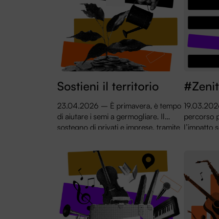
Sostieni il territorio
#Zeni
23.04.2026 – È primavera, è tempo
19.03.202
di aiutare i semi a germogliare. Il
percorso 
sostegno di privati e imprese, tramite
l’impatto s
il 5×1000, le donazioni e gli Art
con una re
Bonus è vitale per il territorio
economico-
collaboraz
patrocinio
Romagna.