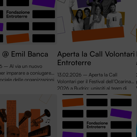
t @ Emil Banca
Aperta la Call Volontari
Entroterre
6 – Al via un nuovo
per imparare a coniugare
13.02.2026 – Aperta la Call
ociale delle organizzazioni
Volontari per il Festival dell’Ocarina
ale sostenibilità
2026 a Budrio: unisciti al team di
finanziaria. In
Fondazione Entroterre e vivi la
ione con Emil Banca e col
cultura da protagonista.
 di Regione Emilia-