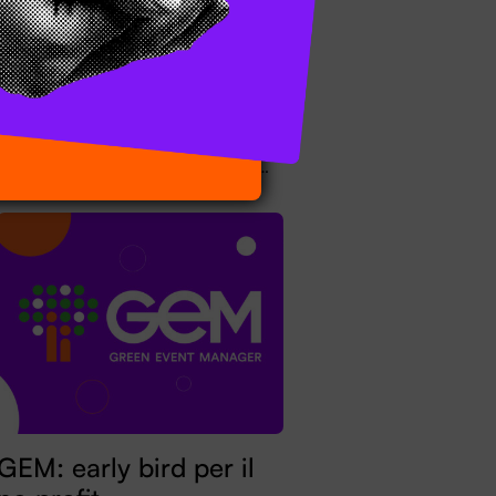
Entroterre Festival:
aprono le prime
biglietterie
28.03.2025 GlI spettacoli
dell’Entroterre Festival 2025 sono
messi in prevendita con cadenza
settimanale. Scopriteli tutti sul sito di
Entroterre Festival, e acquistateli
online: conviene.
GEM: early bird per il