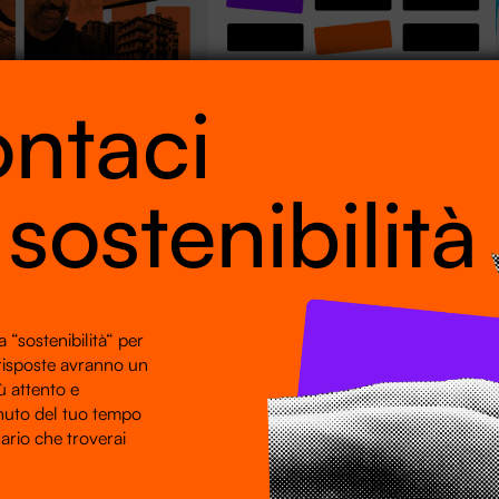
adi torna a Roma
Si è concluso a giugno
ntaci
enova
il Progetto “Impatti e
sostenibilità”
5 – Una nuova edizione
sostenibilità
 in live performance “Sei
06.10.2025 – Con giugno 2025, si è
eato da Fondazione
concluso il progetto “Impatti e
e ispirato alla trasmissione
sostenibilità”, realizzato grazie ai
Radio3 Rai condotta da Luca
Fondi europei della Regione Emilia-
itorna a Roma e a Genova.
Romagna. Un percorso di crescita
mirato al raggiungimento di nuovi
 “sostenibilità“ per
standard di sostenibilità ed efficienza.
 risposte avranno un
ù attento e
nuto del tuo tempo
ario che troverai