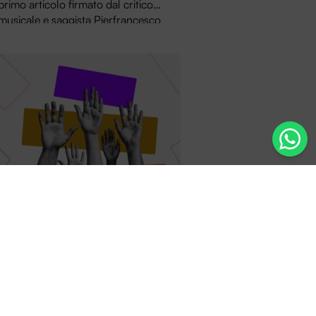
primo articolo firmato dal critico
musicale e saggista Pierfrancesco
Pacoda la prima collana di Entroterre
Paper, dedicata al “Patrimonio”.
Entroterre lancia il
Programma Volontari
19.02.24 – Essere un/a volontario/a
in Entroterre significa prendere parte
attiva in una ricca rosa di eventi e
iniziative, con l’opportunità di fare