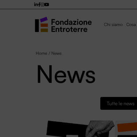
Chi siamo
Cosa 
Home
/
News
News
Tutte le news