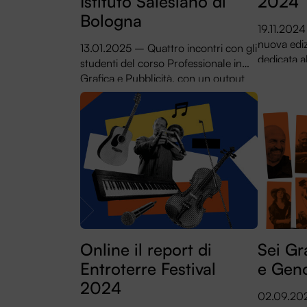
Istituto Salesiano di
2024
Bologna
19.11.2024
nuova ediz
13.01.2025 – Quattro incontri con gli
dedicata al
studenti del corso Professionale in
per lo Spe
Grafica e Pubblicità, con un output
di questi
speciale.
lontani
Online il report di
Sei Gr
Entroterre Festival
e Gen
2024
02.09.2024