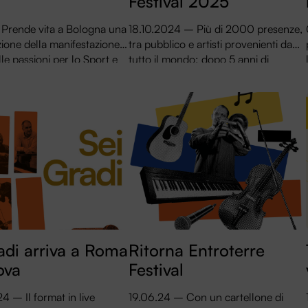
Festival 2025
 Prende vita a Bologna una
18.10.2024 – Più di 2000 presenze,
ione della manifestazione
tra pubblico e artisti provenienti da
le passioni per lo Sport e
tutto il mondo: dopo 5 anni di
ttacolo, e ai valori comuni
assenza, Budrio è tornata ad essere
 due mondi, apparentemente
la capitale internazionale
dell’Ocarina. Scopri le caratteristiche
dell’Ocarina Festival 2024 e, con una
breve anticipazione, la configurazione
della manifestazione nel 2025.
adi arriva a Roma
Ritorna Entroterre
ova
Festival
 – Il format in live
19.06.24 – Con un cartellone di