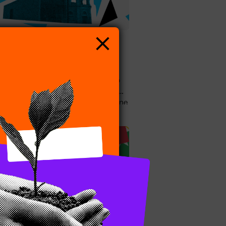
E’ online il sito de LE
TORRI
01.10.2025 – È online il nuovo sito
de LE TORRI Club, il nuovo centro
culturale nato dalla co-progettazione
di Comune di Budrio e Fondazione
Entroterre.