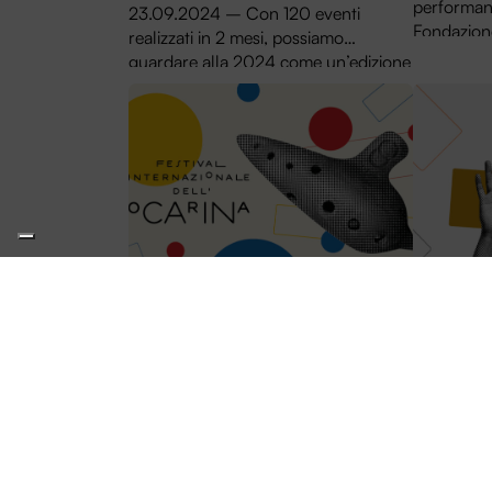
performanc
23.09.2024 – Con 120 eventi
Fondazione
realizzati in 2 mesi, possiamo
trasmissio
guardare alla 2024 come un’edizione
condotta d
di Entroterre Festival pienamente
a conquista
riuscita. Scopri le caratteristiche
Genova.
dell’Entroterre Festival 2024 e, con
una breve anticipazione, la
configurazione della manifestazione
nel 2025.
Ocarina Festival: è
Entrote
online il nuovo sito
per Vo
12.03.2024 – Da oggi è online
12.03.24 
ocarinafestival.org, il nuovo sito del
lancia la s
Festival internazionale dell’Ocarina di
reclutament
Budrio che sarà presentato alla
dell’organ