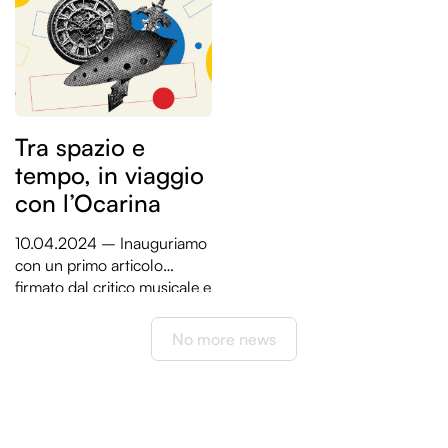
Tra spazio e
tempo, in viaggio
con l’Ocarina
10.04.2024 – Inauguriamo
con un primo articolo
firmato dal critico musicale e
saggista Pierfrancesco
Chi siamo
Pacoda la prima collana di
No more news
Entroterre Paper, dedicata
Cosa facciamo
al “Patrimonio”.
Convenzioni