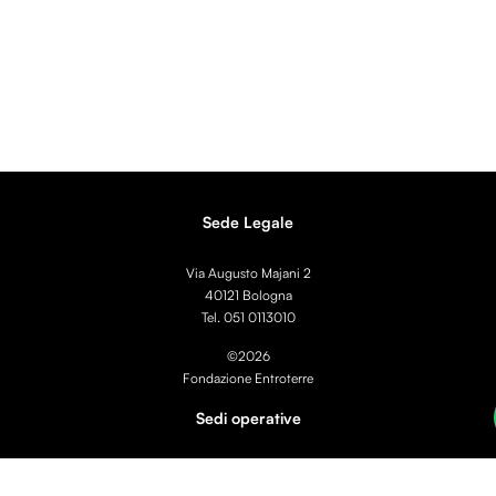
Sede Legale
Via Augusto Majani 2
40121 Bologna
Tel.
051 0113010
©2026
Fondazione Entroterre
Sedi operative
Piazza di Campitelli 2
00186 Roma (RM)